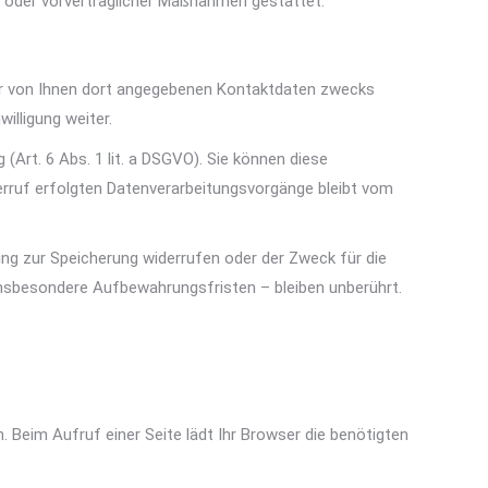
ags oder vorvertraglicher Maßnahmen gestattet.
er von Ihnen dort angegebenen Kontaktdaten zwecks
illigung weiter.
(Art. 6 Abs. 1 lit. a DSGVO). Sie können diese
iderruf erfolgten Datenverarbeitungsvorgänge bleibt vom
ung zur Speicherung widerrufen oder der Zweck für die
insbesondere Aufbewahrungsfristen – bleiben unberührt.
. Beim Aufruf einer Seite lädt Ihr Browser die benötigten