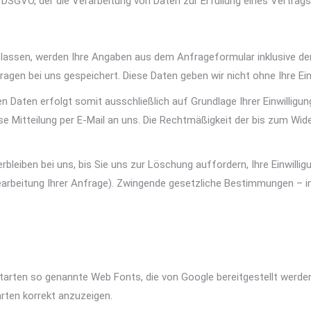
t. f DSGVO, der die Verarbeitung von Daten zur Erfüllung eines Vertr
assen, werden Ihre Angaben aus dem Anfrageformular inklusive d
agen bei uns gespeichert. Diese Daten geben wir nicht ohne Ihre Einw
Daten erfolgt somit ausschließlich auf Grundlage Ihrer Einwilligung 
lose Mitteilung per E-Mail an uns. Die Rechtmäßigkeit der bis zum W
leiben bei uns, bis Sie uns zur Löschung auffordern, Ihre Einwillig
earbeitung Ihrer Anfrage). Zwingende gesetzliche Bestimmungen – 
iftarten so genannte Web Fonts, die von Google bereitgestellt werden
rten korrekt anzuzeigen.